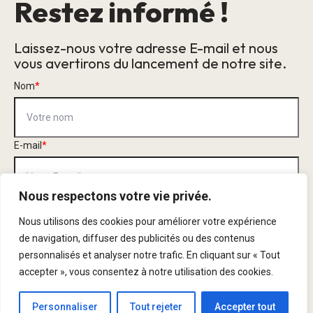
Restez informé !
Laissez-nous votre adresse E-mail et nous
vous avertirons du lancement de notre site.
Nom
*
E-mail
*
Nous respectons votre vie privée.
Ce formulaire recueille votre nom et votre adresse électronique afin
que nous puissions vous contacter. Consultez notre
Politique de
Nous utilisons des cookies pour améliorer votre expérience
Confidentialité
pour comprendre comment nous protégeons et gérons
de navigation, diffuser des publicités ou des contenus
les données que vous nous communiquez.
personnalisés et analyser notre trafic. En cliquant sur « Tout
accepter », vous consentez à notre utilisation des cookies.
Tenez-moi au courant
Personnaliser
Tout rejeter
Accepter tout