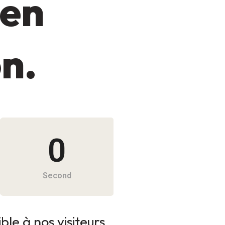
 en
on.
0
Second
le à nos visiteurs.