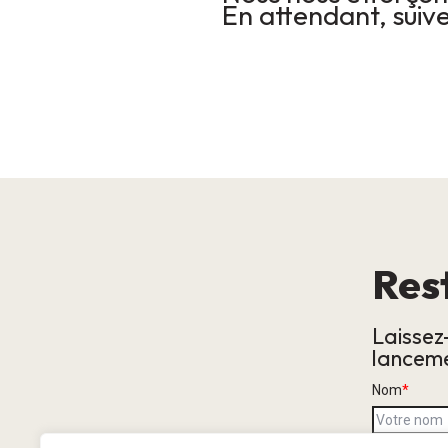
En attendant, suive
Res
Laissez
lanceme
Nom
*
E-mail
*