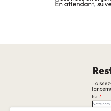
En attendant, suive
Res
Laissez
lanceme
Nom
*
E-mail
*