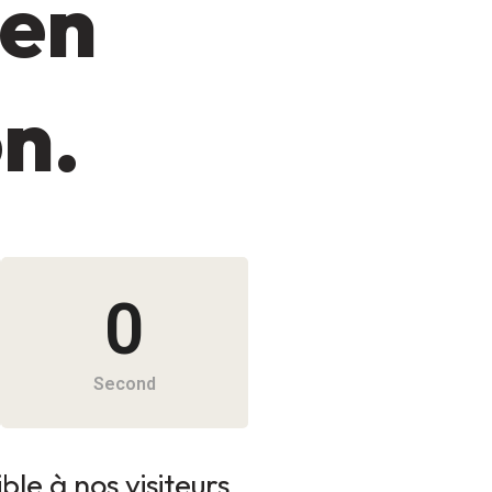
 en
on.
0
Second
le à nos visiteurs.