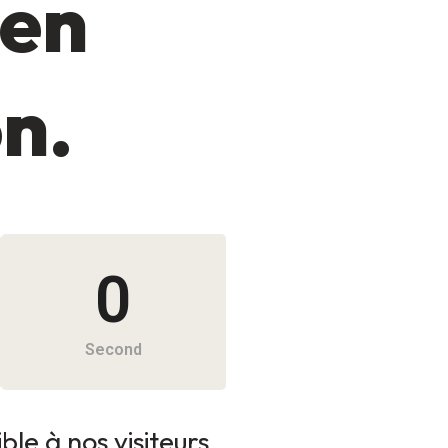
 en
on.
0
Second
le à nos visiteurs.