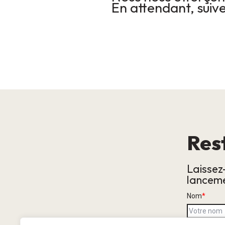
En attendant, suive
Res
Laissez
lanceme
Nom
*
E-mail
*